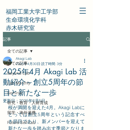
福岡工業大学工学部
生命環境化学科
赤木研究室
記事
全ての記事
Akagi Lab
全ての記事
2025年4月30日
読了時間: 3分
2025年4月 Akagi Lab 活
Beyond Lab
動紹介～創立5周年の節
Lab Monthly
目と新たな一歩
Seminar
更新日：
2025年6月5日
研究・教育・人材育成
桜が満開を迎えた4月。Akagi Labに
留学・海外連携
とっては創立5周年という記念すべ
き節目であり、新メンバーを迎えて
Future Self Lab
新たな一歩を踏み出す季節となりま