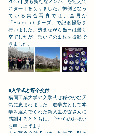
2025年度も新たなメンバーを迎えて
スタートを切りました。恒例となっ
ている集合写真では、全員が
「Akagi Labポーズ」で記念撮影を
行いました。残念ながら当日は曇り
空でしたが、想いでの１枚を撮影で
きました。
■入学式と辞令交付
福岡工業大学の入学式は穏やかな天
気に恵まれました。進学先として本
学を選んでくれた新入生の皆さんに
感謝するとともに、心からのお祝い
を申し上げます。