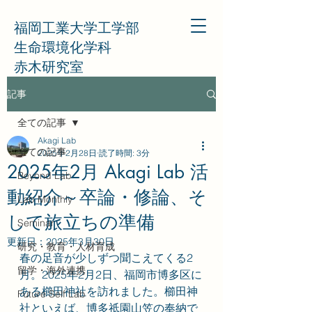
福岡工業大学工学部
生命環境化学科
赤木研究室
記事
全ての記事
Akagi Lab
全ての記事
2025年2月28日
読了時間: 3分
2025年2月 Akagi Lab 活
Beyond Lab
動紹介～卒論・修論、そ
Lab Monthly
して旅立ちの準備
Seminar
更新日：
2025年3月30日
研究・教育・人材育成
春の足音が少しずつ聞こえてくる2
留学・海外連携
月。2025年2月2日、福岡市博多区に
ある櫛田神社を訪れました。櫛田神
Future Self Lab
社といえば、博多祗園山笠の奉納で