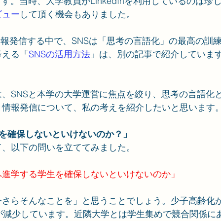
ます。当時、大学教員がLinkedInを利用しているのは
ビュー
して頂く機会もありました。
通して情報発信する中で、SNSは「思考の言語化」の最高の
考える「
SNSの活用方法
」は、別の記事で紹介していま
、SNSと本学の大学運営に焦点を絞り、思考の言語化
と情報発信について、私の考えを紹介したいと思います
生を確保しないといけないのか？」
て、以下の問いを立ててみました。
へ進学する学生を確保しないといけないのか」
今さらそんなことを」と思うことでしょう。少子高齢化
口が減少しています。近隣大学とは学生集めで競合関係に