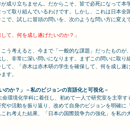
学が成り立ちません。だからこそ、皆で必死になって本
なって取り組んでいるわけです。しかし、これは日本全
そこで、試しに冒頭の問いを、次のような問い方に変え
保して、何を成し遂げたいのか？」
。こう考えると、今まで「一般的な課題」だったものが
化し、非常に深い問いになります。まずこの問いに取り
ンして、「赤木は赤木研の学生を確保して、何を成し遂
います。
たいのか？」－私のビジョンの言語化と可視化－
学生命環境化学科に着任し、初めて一人で研究室を主宰す
研究や活動を振り返り、改めて自身のビジョンを明確に
れこれ考えた結果、「日本の国際競争力の強化」を私の