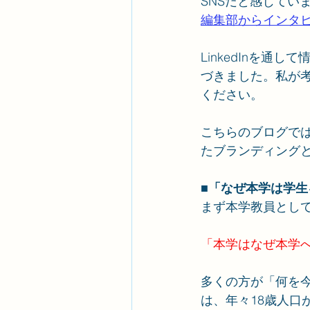
SNSだと感じてい
編集部からインタ
LinkedInを
づきました。私が
ください。
こちらのブログでは
たブランディング
■「なぜ本学は学
まず本学教員とし
「本学はなぜ本学
多くの方が「何を
は、年々18歳人