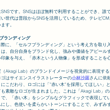
SNSです。SNSはほぼ無料で利用することができ、誰
い世代は普段からSNSを活用しているため、テレビC
います。
フブランディング
る際に、「セルフブランディング」という考え方を取り
とは、自分自身をブランド化し、強みや価値をアピール
い印象を与え、「赤木という人物像」を形成することを
（Akagi Lab）のブランドイメージを視覚的に表現す
ロゴはサイエンスイラストレーターの
小林沙羅
さんに依
にこだわり、ロゴには「”赤い木”を採用してほしい」
素敵なロゴが生まれました。これは「Akagi Lab」のA
とで、「赤い木」をシンプルなグラフィックで表現して
ムにし、色使いを柔らかいトーンにすることで、みずみ