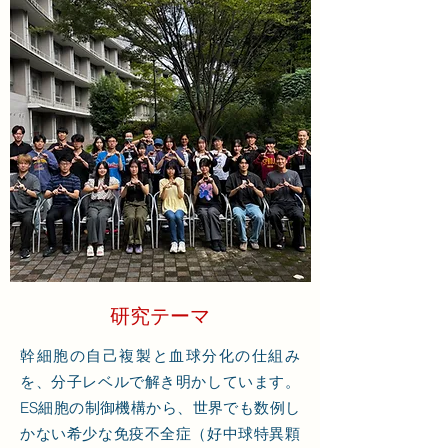
​研究テーマ
幹細胞の自己複製と血球分化の仕組み
を、分子レベルで解き明かしています。
ES細胞の制御機構から、世界でも数例し
かない希少な免疫不全症（好中球特異顆