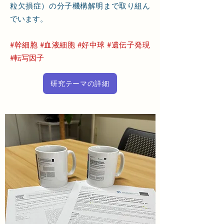
粒欠損症）の分子機構解明まで取り組ん
でいます。
#幹細胞 #血液細胞 #好中球 #遺伝子発現
#転写因子
研究テーマの詳細