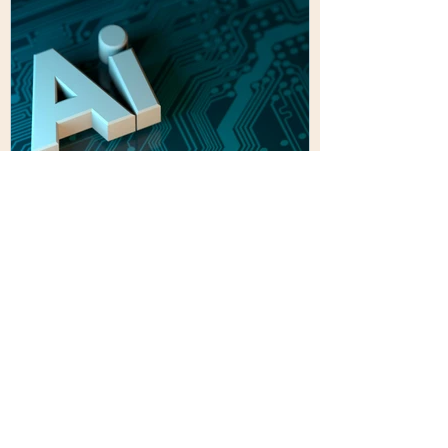
Akagi Lab
4月27日
大学生はAIとどう向き合うべ
きか｜生命科学系教授が本音
で答える
今こそ大学生に必要な力はなにか？AIが
日常になった今、大学生は何を鍛えるべ
きか。研究室で学生を見続けてきた立場