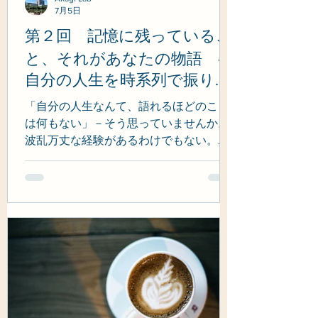
7月5日
第２回 記憶に残っているこ
と、それがあなたの物語 ―
自分の人生を時系列で振り返
る―
「自分の人生なんて、語れるほどのこと
は何もない」－そう思っていませんか。
波乱万丈な経験があるわけでもない。大
きな成功を収めたわけでもない。だか
ら、自分の物語（ライフストーリー）な
んてたいしたものじゃない、と。でも、
それは違います。