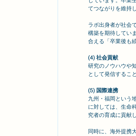
しています。卒業
てつながりを維持
ラボ出身者が社会
構築を期待しています
合える「卒業後も
(4) 社会貢献
研究のノウハウや
として発信するこ
(5) 国際連携
九州・福岡という
に対しては、生命
究者の育成に貢献
同時に、海外提携