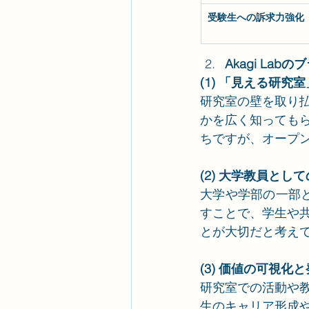
受験生への訴求力強化
Akagi La
(1) 「見える研究
研究室の壁を取り
かを広く知っても
ちですが、オープ
(2) 大学教員とし
大学や学部の一部と
すことで、学生や
とが大切だと考え
(3) 価値の可視化
研究室での活動や
生のキャリア形成