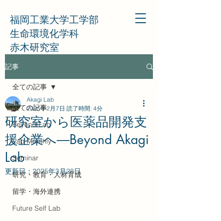
福岡工業大学工学部
生命環境化学科
赤木研究室
記事
全ての記事
Akagi Lab
全ての記事
2025年2月7日
読了時間: 4分
研究室から医薬品開発支
Beyond Lab
援企業へ―Beyond Akagi
Lab Monthly
Lab
Seminar
更新日：
2025年3月28日
研究・教育・人材育成
留学・海外連携
Future Self Lab