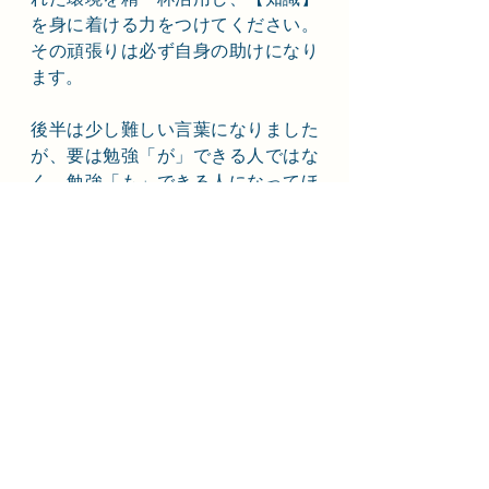
を身に着ける力をつけてください。
その頑張りは必ず自身の助けになり
ます。
後半は少し難しい言葉になりました
が、要は勉強「が」できる人ではな
く、勉強「も」できる人になってほ
しいということです。
言われた事だけをする、指示やマニ
ュアルに従って自動的に操作をす
る、といった”受動的”な行動という
のは、楽かもしれませんがその先に
成長はありません。何故そう言われ
たのか、もっと良い方法はないの
か”自立主体的”に調べてフィードバ
ックをもらうような、そんな行動を
できる人になってください。それこ