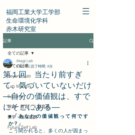
福岡工業大学工学部
生命環境化学科
赤木研究室
記事
全ての記事
Akagi Lab
全ての記事
5月31日
読了時間: 4分
第１回 当たり前すぎ
Beyond Lab
て、気づいていないだけ
Lab Monthly
―自分の価値観は、すで
Seminar
にそこにある―
研究・教育・人材育成
■「あなたの価値観って何です
留学・海外連携
か？」
Future Self Lab
こう聞かれると、多くの人が固まっ