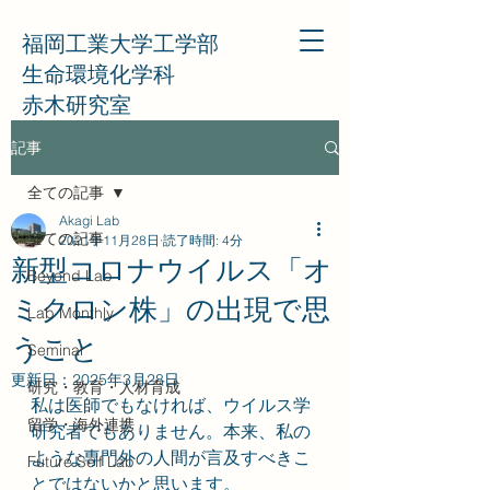
福岡工業大学工学部
生命環境化学科
赤木研究室
記事
全ての記事
Akagi Lab
全ての記事
2021年11月28日
読了時間: 4分
新型コロナウイルス「オ
Beyond Lab
ミクロン株」の出現で思
Lab Monthly
うこと
Seminar
更新日：
2025年3月28日
研究・教育・人材育成
私は医師でもなければ、ウイルス学
留学・海外連携
研究者でもありません。本来、私の
ような専門外の人間が言及すべきこ
Future Self Lab
とではないかと思います。