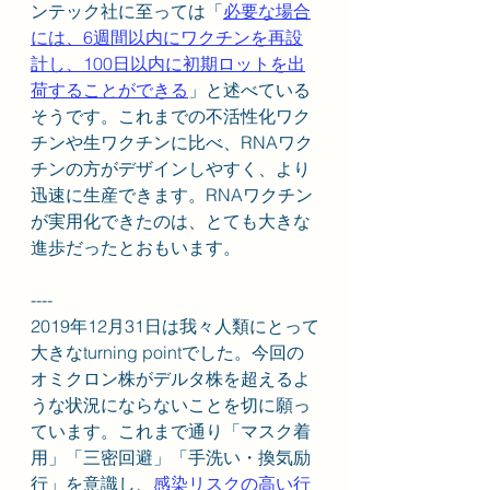
ンテック社に至っては「
必要な場合
には、6週間以内にワクチンを再設
計し、100日以内に初期ロットを出
荷することができる
」と述べている
そうです。これまでの不活性化ワク
チンや生ワクチンに比べ、RNAワク
チンの方がデザインしやすく、より
迅速に生産できます。RNAワクチン
が実用化できたのは、とても大きな
進歩だったとおもいます。
----
2019年12月31日は我々人類にとって
大きなturning pointでした。今回の
オミクロン株がデルタ株を超えるよ
うな状況にならないことを切に願っ
ています。これまで通り「マスク着
用」「三密回避」「手洗い・換気励
行」を意識し、
感染リスクの高い行