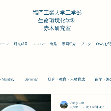
福岡工業大学工学部
生命環境化学科
赤木研究室
テーマ
研究成果
メンバー・進路
動画紹介
ブログ
Q&A/お
b Monthly
Seminar
研究・教育・人材育成
留学・海
Akagi Lab
5月31日
読了時間: 4分